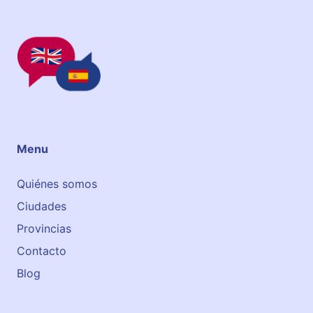
s
M
o
t
r
i
l
Menu
Quiénes somos
Ciudades
Provincias
Contacto
Blog