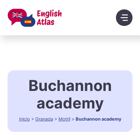
Saltar
al
contenido
Buchannon
academy
Inicio
>
Granada
>
Motril
>
Buchannon academy