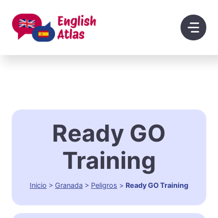
Saltar
al
contenido
Ready GO
Training
Inicio
>
Granada
>
Peligros
>
Ready GO Training