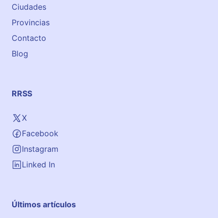
Ciudades
o
m
Provincias
a
Contacto
s
Blog
RRSS
X
Facebook
Instagram
Linked In
Últimos artículos