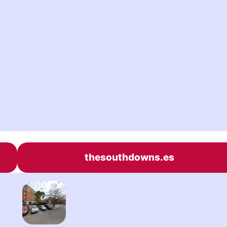
thesouthdowns.es