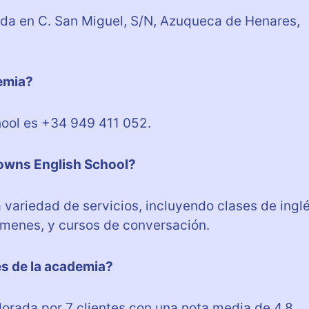
da en C. San Miguel, S/N, Azuqueca de Henares,
demia?
hool es +34 949 411 052.
Downs English School?
variedad de servicios, incluyendo clases de ingl
ámenes, y cursos de conversación.
tes de la academia?
orada por 7 clientes con una nota media de 4,8