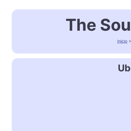
The Sou
Inicio
Ub