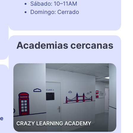
Sábado: 10–11AM
Domingo: Cerrado
Academias cercanas
C
R
A
Z
Y
L
E
A
de
CRAZY LEARNING ACADEMY
R
N