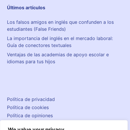
é
Últimos artículos
s
e
Los falsos amigos en inglés que confunden a los
n
estudiantes (False Friends)
H
u
La importancia del inglés en el mercado laboral:
e
Guía de conectores textuales
l
Ventajas de las academias de apoyo escolar e
v
idiomas para tus hijos
a
Política de privacidad
Política de cookies
Política de opiniones
Aviso legal
We value your privacy