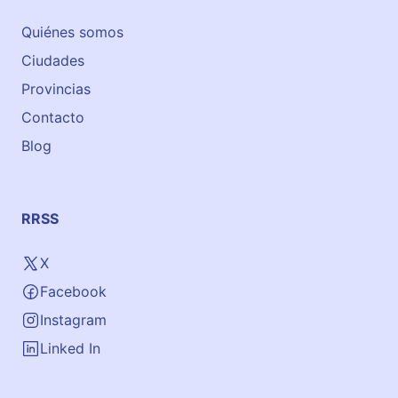
t
´
Quiénes somos
s
Ciudades
G
o
Provincias
A
Contacto
c
Blog
a
d
e
m
RRSS
i
a
X
d
Facebook
e
i
Instagram
n
Linked In
g
l