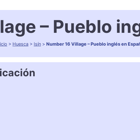
lage – Pueblo in
icio
>
Huesca
>
Isín
>
Number 16 Village – Pueblo inglés en Espa
icación