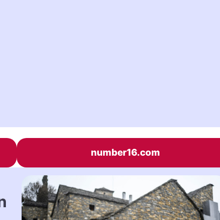
number16.com
n