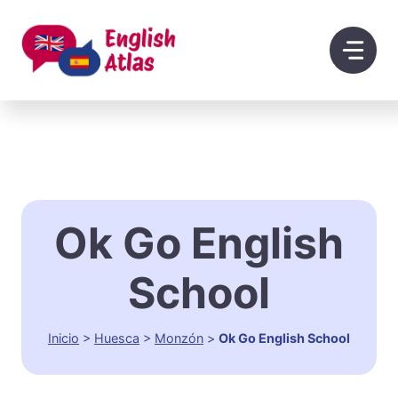
Saltar
al
contenido
Ok Go English
School
Inicio
>
Huesca
>
Monzón
>
Ok Go English School