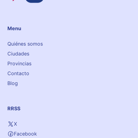
E
o
i
d
Menu
e
S
Quiénes somos
a
Ciudades
b
i
Provincias
ñ
Contacto
á
Blog
n
i
g
o
RRSS
X
Facebook