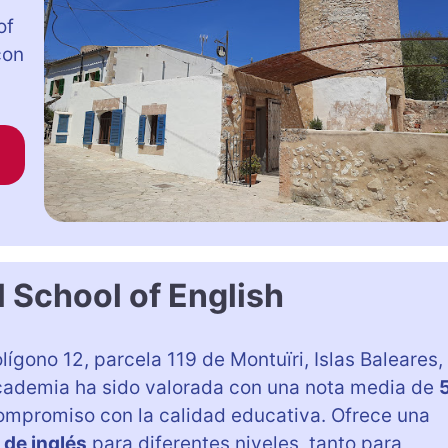
of
con
l School of English
olígono 12, parcela 119 de Montuïri, Islas Baleares,
 academia ha sido valorada con una nota media de
 compromiso con la calidad educativa. Ofrece una
 de inglés
para diferentes niveles, tanto para