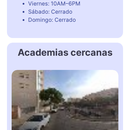
Viernes: 10AM–6PM
Sábado: Cerrado
Domingo: Cerrado
Academias cercanas
E
n
g
l
i
s
h
o
n