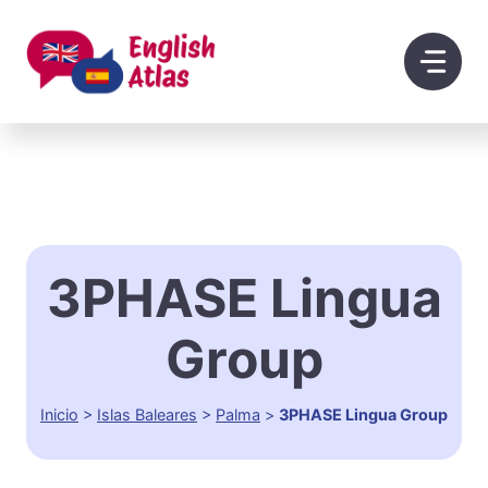
Saltar
al
contenido
3PHASE Lingua
Group
Inicio
>
Islas Baleares
>
Palma
>
3PHASE Lingua Group