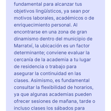
fundamental para alcanzar tus
o
l
objetivos lingüísticos, ya sean por
S
motivos laborales, académicos o de
e
enriquecimiento personal. Al
c
encontrarse en una zona de gran
o
dinamismo dentro del municipio de
n
Marratxí, la ubicación es un factor
d
a
determinante; conviene evaluar la
r
cercanía de la academia a tu lugar
y
de residencia o trabajo para
asegurar la continuidad en las
clases. Asimismo, es fundamental
consultar la flexibilidad de horarios,
ya que algunas academias pueden
ofrecer sesiones de mañana, tarde o
incluso clases los sábados para