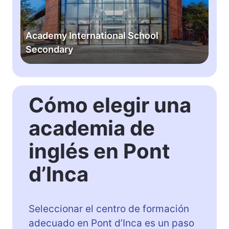
m
y
I
Academy International School
n
Secondary
t
e
r
n
Cómo elegir una
a
t
academia de
i
o
inglés en Pont
n
a
d’Inca
l
S
c
Seleccionar el centro de formación
h
adecuado en Pont d’Inca es un paso
o