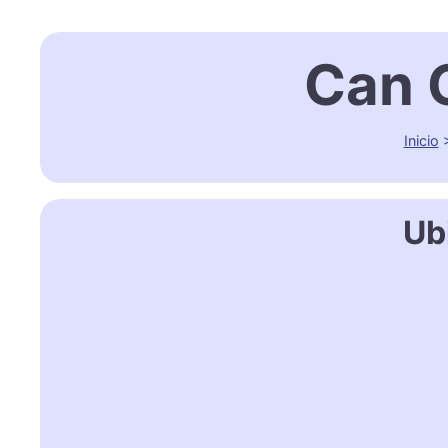
Can 
Inicio
Ub