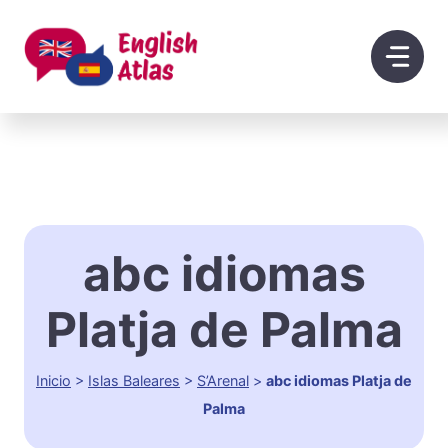
Saltar
al
contenido
abc idiomas
Platja de Palma
Inicio
>
Islas Baleares
>
S’Arenal
>
abc idiomas Platja de
Palma