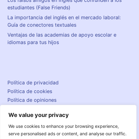
Los falsos amigos en inglés que confunden a los
estudiantes (False Friends)
La importancia del inglés en el mercado laboral:
Guía de conectores textuales
Ventajas de las academias de apoyo escolar e
idiomas para tus hijos
Política de privacidad
Política de cookies
Política de opiniones
Aviso legal
We value your privacy
Contacto
© 2026 englishatlas.es
We use cookies to enhance your browsing experience,
serve personalised ads or content, and analyse our traffic.