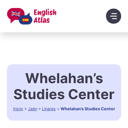
Saltar
al
contenido
Whelahan’s
Studies Center
Inicio
>
Jaén
>
Linares
>
Whelahan’s Studies Center