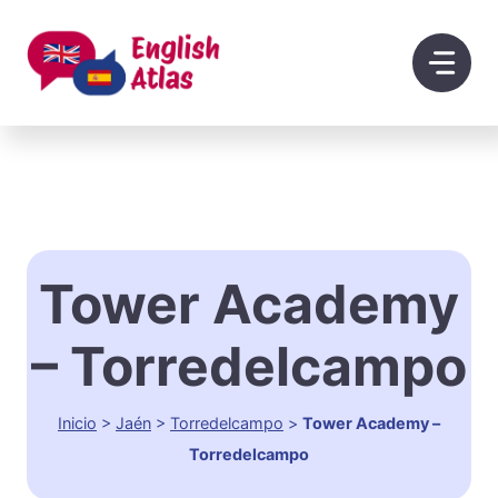
Saltar
al
contenido
Tower Academy
– Torredelcampo
Inicio
>
Jaén
>
Torredelcampo
>
Tower Academy –
Torredelcampo