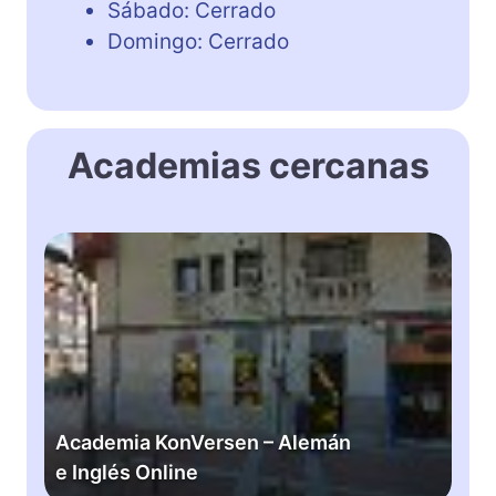
Sábado: Cerrado
Domingo: Cerrado
Academias cercanas
A
c
a
d
e
m
i
a
Academia KonVersen – Alemán
K
e Inglés Online
o