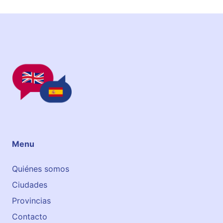
E
n
g
l
i
s
h
Menu
Quiénes somos
Ciudades
Provincias
Contacto