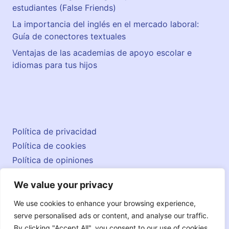
estudiantes (False Friends)
La importancia del inglés en el mercado laboral:
Guía de conectores textuales
Ventajas de las academias de apoyo escolar e
idiomas para tus hijos
Política de privacidad
Política de cookies
Política de opiniones
Aviso legal
We value your privacy
Contacto
© 2026 englishatlas.es
We use cookies to enhance your browsing experience,
serve personalised ads or content, and analyse our traffic.
By clicking "Accept All", you consent to our use of cookies.