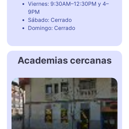
Viernes: 9:30AM–12:30PM y 4–
9PM
Sábado: Cerrado
Domingo: Cerrado
Academias cercanas
A
c
a
d
e
m
i