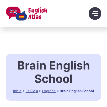
Saltar
al
contenido
Brain English
School
Inicio
>
La Rioja
>
Logroño
>
Brain English School