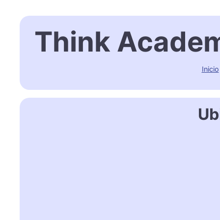
Think Academ
Inicio
Ub