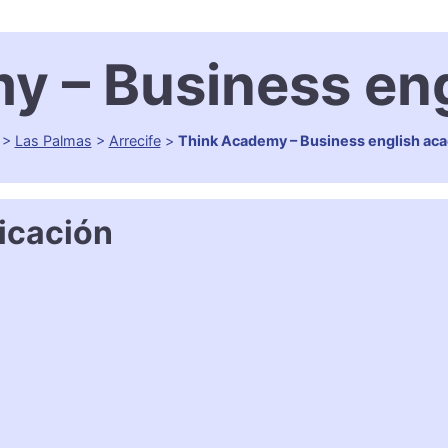
y – Business en
>
Las Palmas
>
Arrecife
>
Think Academy – Business english ac
icación