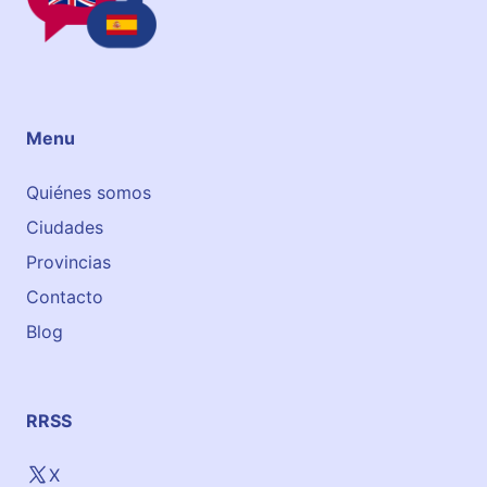
s
h
Menu
Quiénes somos
Ciudades
Provincias
Contacto
Blog
RRSS
X