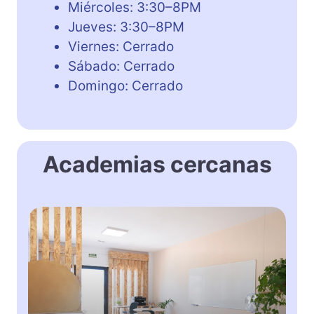
Miércoles: 3:30–8PM
Jueves: 3:30–8PM
Viernes: Cerrado
Sábado: Cerrado
Domingo: Cerrado
Academias cercanas
A
c
a
d
e
m