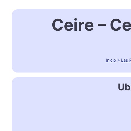
Ceire – C
Inicio
>
Las 
Ub