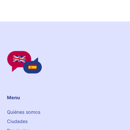
t
r
e
T
e
l
d
e
Menu
Quiénes somos
Ciudades