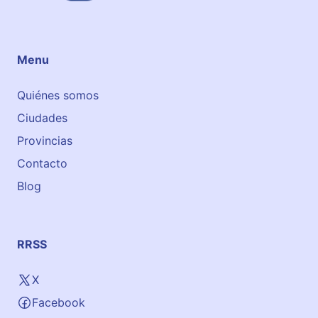
r
i
o
Menu
Quiénes somos
Ciudades
Provincias
Contacto
Blog
RRSS
X
Facebook