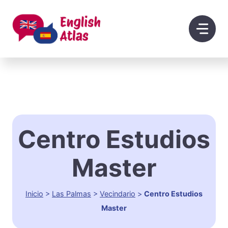
Saltar
al
contenido
Centro Estudios
Master
Inicio
>
Las Palmas
>
Vecindario
>
Centro Estudios
Master