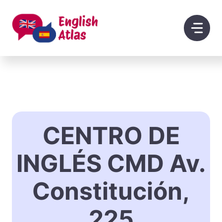
Saltar
al
contenido
CENTRO DE
INGLÉS CMD Av.
Constitución,
225