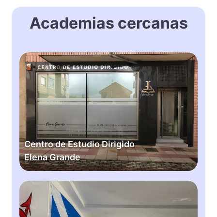
Academias cercanas
C
e
n
t
r
o
d
e
Centro de Estudio Dirigido
E
Elena Grande
s
t
u
C
d
e
i
n