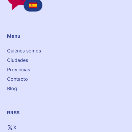
e
r
a
S
a
n
Menu
P
e
Quiénes somos
d
Ciudades
r
o
Provincias
,
Contacto
2
Blog
RRSS
X