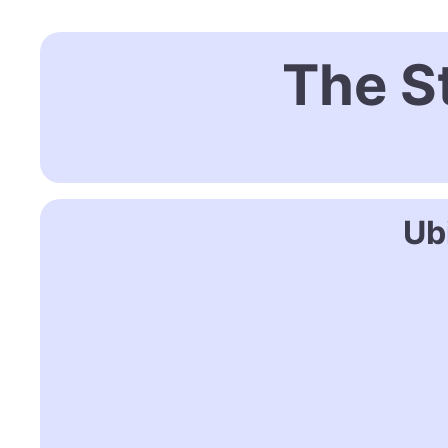
The S
Ub