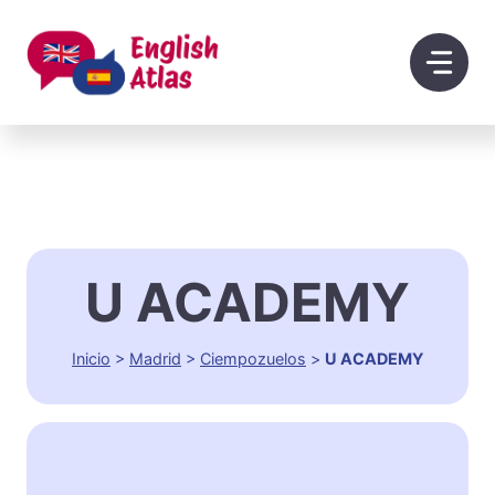
Saltar
al
contenido
U ACADEMY
Inicio
>
Madrid
>
Ciempozuelos
>
U ACADEMY