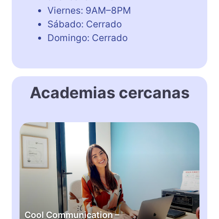
Viernes: 9AM–8PM
Sábado: Cerrado
Domingo: Cerrado
Academias cercanas
C
o
o
l
C
o
m
m
Cool Communication –