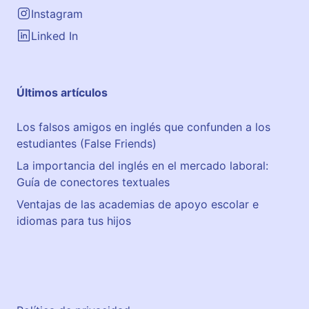
E
Instagram
l
Linked In
S
o
t
Últimos artículos
o
Los falsos amigos en inglés que confunden a los
estudiantes (False Friends)
La importancia del inglés en el mercado laboral:
Guía de conectores textuales
Ventajas de las academias de apoyo escolar e
idiomas para tus hijos