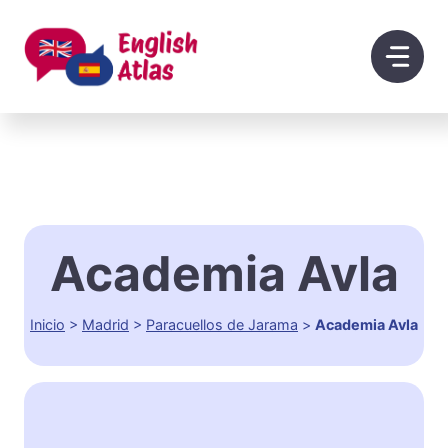
Saltar
al
contenido
Academia Avla
Inicio
>
Madrid
>
Paracuellos de Jarama
>
Academia Avla