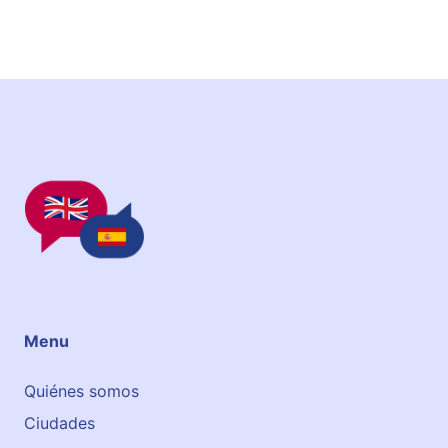
s
h
S
c
h
o
o
l
Menu
Quiénes somos
Ciudades