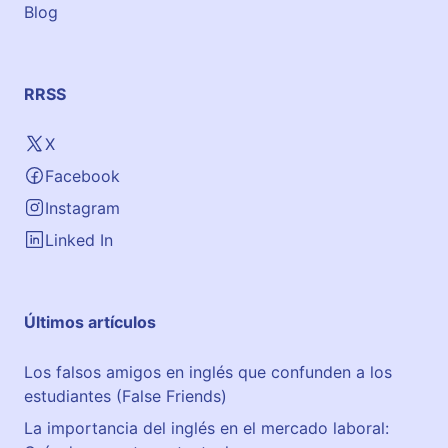
Blog
o
d
e
l
RRSS
E
s
X
c
Facebook
o
r
Instagram
i
Linked In
a
l
Últimos artículos
Los falsos amigos en inglés que confunden a los
estudiantes (False Friends)
La importancia del inglés en el mercado laboral: