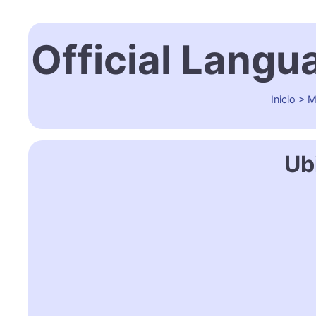
Official Langu
Inicio
>
M
Ub