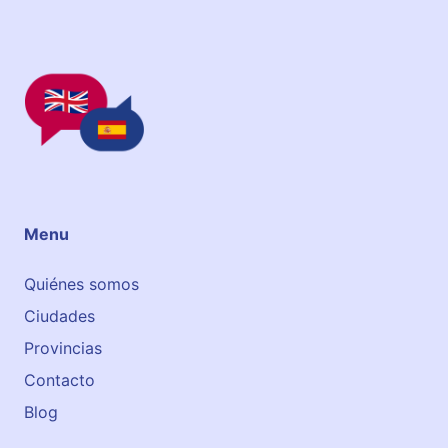
s
p
a
r
a
t
o
d
o
s
Menu
Quiénes somos
Ciudades
Provincias
Contacto
Blog