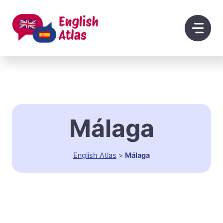
Saltar
al
contenido
Málaga
English Atlas
>
Málaga