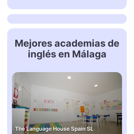
Mejores academias de
inglés en Málaga
T
h
e
L
a
n
g
u
The Language House Spain SL
a