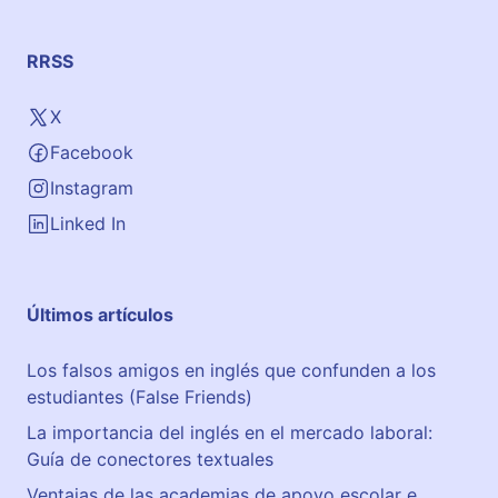
a
n
t
RRSS
a
r
X
i
Facebook
l
l
Instagram
a
Linked In
.
Últimos artículos
Los falsos amigos en inglés que confunden a los
estudiantes (False Friends)
La importancia del inglés en el mercado laboral:
Guía de conectores textuales
Ventajas de las academias de apoyo escolar e