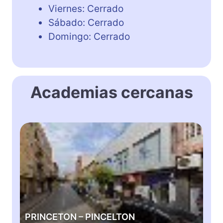
Viernes: Cerrado
Sábado: Cerrado
Domingo: Cerrado
Academias cercanas
P
R
I
N
C
E
T
O
PRINCETON – PINCELTON