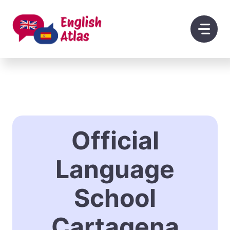
Saltar
al
contenido
Official
Language
School
Cartagena