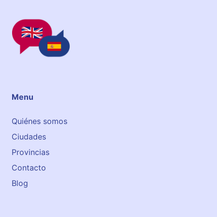
e
n
a
Menu
Quiénes somos
Ciudades
Provincias
Contacto
Blog