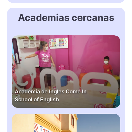
Academias cercanas
A
c
a
d
e
m
i
a
Academia de Ingles Come In
d
School of English
e
I
n
T
g
h
l
i