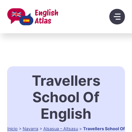
Saltar
al
contenido
Travellers
School Of
English
Inicio
>
Navarra
>
Alsasua – Altsasu
>
Travellers School Of