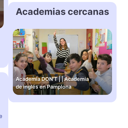
Academias cercanas
A
c
a
d
e
m
i
Academia DON’T | | Academia
a
de inglés en Pamplona
D
O
N
’
T
e
|
|