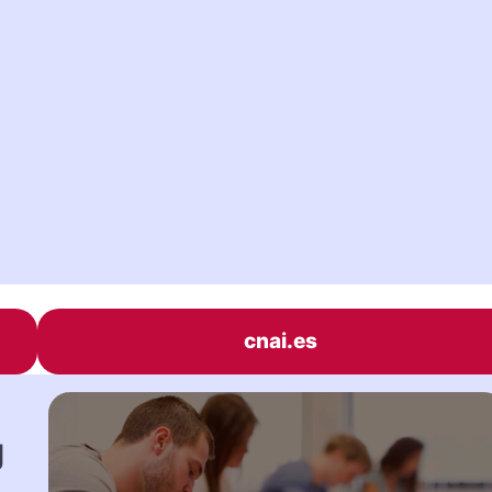
cnai.es
g