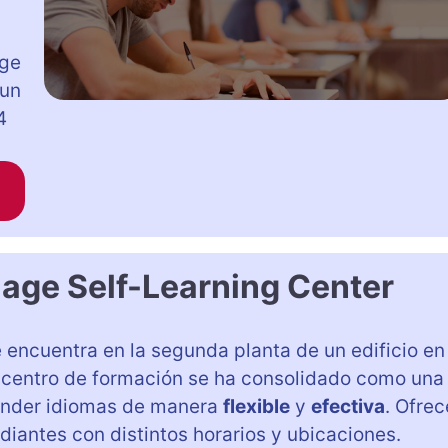
age
 un
4
age Self-Learning Center
 encuentra en la segunda planta de un edificio en
e centro de formación se ha consolidado como una
ender idiomas de manera
flexible
y
efectiva
. Ofrec
udiantes con distintos horarios y ubicaciones.