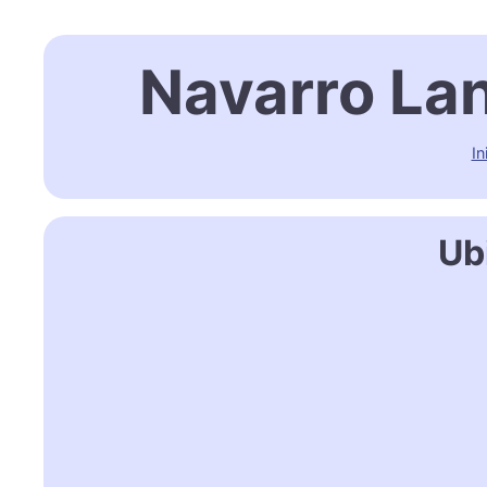
Navarro La
In
Ub