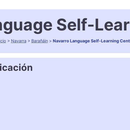
nguage Self-Lear
icio
>
Navarra
>
Barañáin
>
Navarro Language Self-Learning Cent
icación