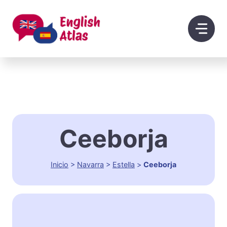
Saltar
al
contenido
Ceeborja
Inicio
>
Navarra
>
Estella
>
Ceeborja