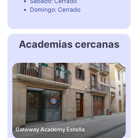
Sábado: Cerrado
Domingo: Cerrado
Academias cercanas
G
a
t
e
w
a
y
A
c
Gateway Academy Estella
a