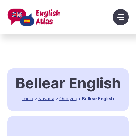
Saltar
al
contenido
Bellear English
Inicio
>
Navarra
>
Orcoyen
>
Bellear English