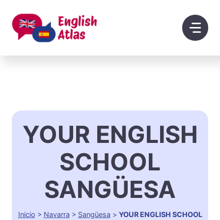
Saltar
al
contenido
YOUR ENGLISH
SCHOOL
SANGÜESA
Inicio
>
Navarra
>
Sangüesa
>
YOUR ENGLISH SCHOOL