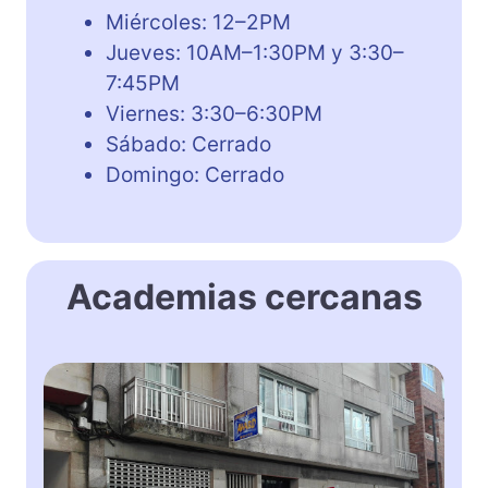
Miércoles: 12–2PM
Jueves: 10AM–1:30PM y 3:30–
7:45PM
Viernes: 3:30–6:30PM
Sábado: Cerrado
Domingo: Cerrado
Academias cercanas
A
w
a
r
d