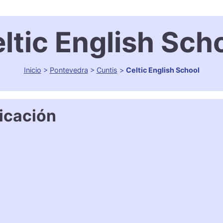
ltic English Sch
Inicio
>
Pontevedra
>
Cuntis
>
Celtic English School
icación