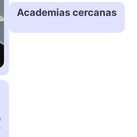
Academias cercanas
a
s