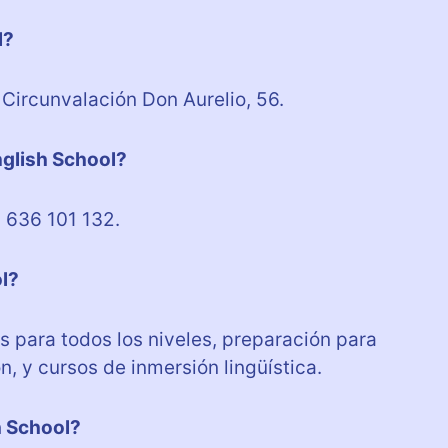
l?
 Circunvalación Don Aurelio, 56.
nglish School?
2 636 101 132.
ol?
és para todos los niveles, preparación para
n, y cursos de inmersión lingüística.
h School?