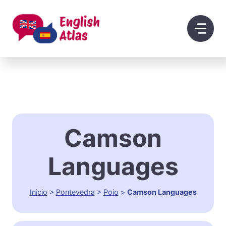
Saltar
al
contenido
Camson
Languages
Inicio
>
Pontevedra
>
Poio
>
Camson Languages