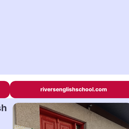
riversenglishschool.com
sh