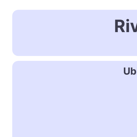
Ri
Ub