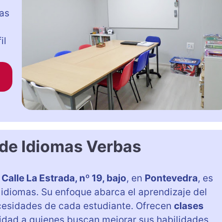
mas
il
 de Idiomas Verbas
a
Calle La Estrada, nº 19, bajo
, en
Pontevedra
, es
 idiomas. Su enfoque abarca el aprendizaje del
cesidades de cada estudiante. Ofrecen
clases
bilidad a quienes buscan mejorar sus habilidades