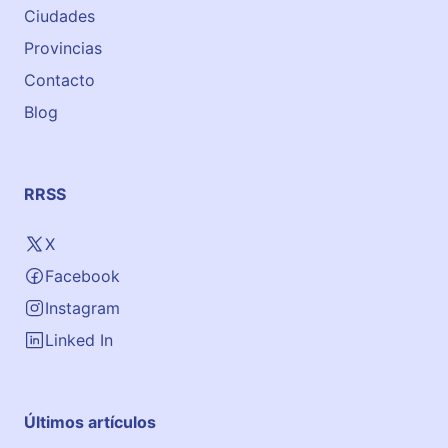
Ciudades
t
r
e
S
Provincias
s
c
Contacto
h
Blog
o
o
l
)
RRSS
X
Facebook
Instagram
Linked In
Últimos artículos