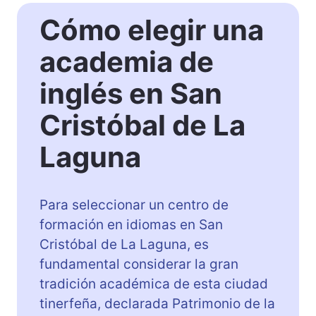
a
a
Cómo elegir una
,
d
S
e
academia de
a
I
n
n
inglés en San
t
g
a
l
Cristóbal de La
C
é
r
s
Laguna
u
z
d
Para seleccionar un centro de
e
formación en idiomas en San
T
Cristóbal de La Laguna, es
e
fundamental considerar la gran
n
e
tradición académica de esta ciudad
r
tinerfeña, declarada Patrimonio de la
i