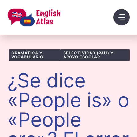
Saltar
al
contenido
GRAMÁTICA Y
SELECTIVIDAD (PAU) Y
VOCABULARIO
APOYO ESCOLAR
¿Se dice
«People is» o
«People