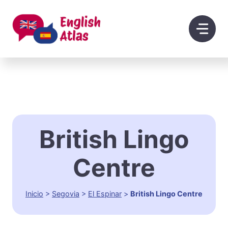
Saltar
al
contenido
British Lingo
Centre
Inicio
>
Segovia
>
El Espinar
>
British Lingo Centre