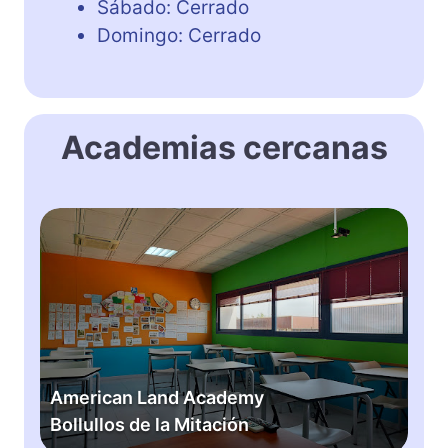
Sábado: Cerrado
Domingo: Cerrado
Academias cercanas
A
m
e
r
i
c
a
n
American Land Academy
L
Bollullos de la Mitación
a