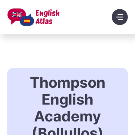
Saltar
al
contenido
Thompson
English
Academy
(Bollullos)