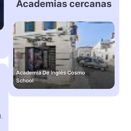
Academias cercanas
A
c
a
d
e
m
i
Academia De Inglés Cosmo
a
School
D
e
I
n
g
l
.
é
s